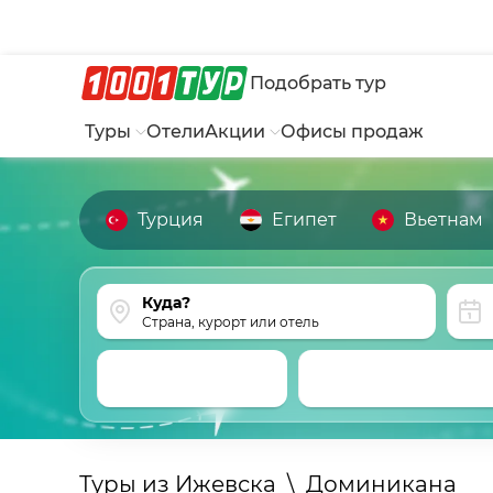
Подобрать тур
Туры
Отели
Акции
Офисы продаж
Турция
Египет
Вьетнам
Страна, курорт или отель
Туры из Ижевска
\
Доминикана