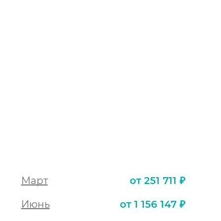
Март
от 251 711 ₽
Июнь
от 1 156 147 ₽