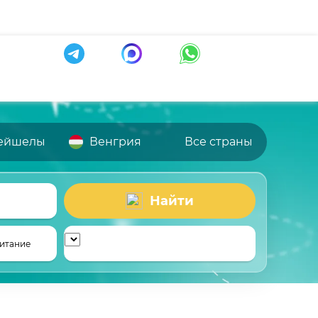
ейшелы
Венгрия
Все страны
Найти
итание