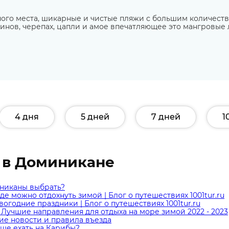
ного места, шикарные и чистые пляжи с большим количест
инов, черепах, цапли и амое впечатляющее это мангровые 
4 дня
5 дней
7 дней
1
е в Доминикане
иниканы выбрать?
где можно отдохнуть зимой | Блог о путешествиях 1001tur.ru
вогодние праздники | Блог о путешествиях 1001tur.ru
| Лучшие направления для отдыха на море зимой 2022 - 2023
жие новости и правила въезда
чше ехать на Карибы?