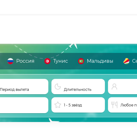
Россия
Тунис
Мальдивы
С
Период вылета
Длительность
1 - 5 звёзд
Любое п