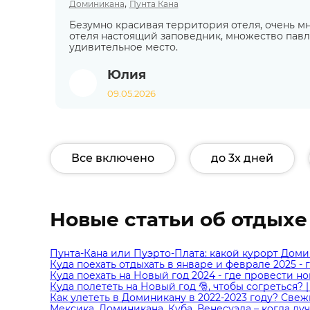
,
Доминикана
Пунта Кана
Безумно красивая территория отеля, очень м
отеля настоящий заповедник, множество павл
удивительное место.
Юлия
09.05.2026
Все включено
до 3х дней
Новые статьи об отдых
Пунта-Кана или Пуэрто-Плата: какой курорт Дом
Куда поехать отдыхать в январе и феврале 2025 - 
Куда поехать на Новый год 2024 - где провести но
Куда полететь на Новый год 🎅, чтобы согреться? 
Как улететь в Доминикану в 2022-2023 году? Све
Мексика, Доминикана, Куба, Венесуэла – когда лу